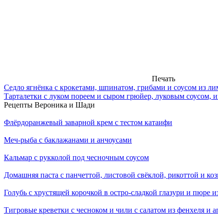
Печать
Седло ягнёнка с крокетами, шпинатом, грибами и соусом из л
Тарталетки с луком пореем и сыром грюйер, луковым соусом, 
Рецепты Вероника и Шади
Флёрдоранжевый заварной крем с тестом катаифи
Меч-рыба с баклажанами и анчоусами
Кальмар с рукколой под чесночным соусом
Домашняя паста с панчеттой, листовой свёклой, рикоттой и ко
Голубь с хрустящей корочкой в остро-сладкой глазури и пюре и
Тигровые креветки с чесноком и чили с салатом из фенхеля и 