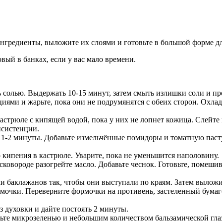
ингредиенты, выложите их слоями и готовьте в большой форме дл
вый в банках, если у вас мало времени.
 солью. Выдержать 10-15 минут, затем смыть излишки соли и п
ями и жарьте, пока они не подрумянятся с обеих сторон. Охлад
стрюле с кипящей водой, пока у них не лопнет кожица. Слейте 
нсистенции.
е 1-2 минуты. Добавьте измельчённые помидоры и томатную пасту.
о кипения в кастрюле. Уварите, пока не уменьшится наполовину.
овороде разогрейте масло. Добавьте чеснок. Готовьте, помешива
 баклажанов так, чтобы они выступали по краям. Затем выложит
рмочки. Переверните формочки на противень, застеленный бума
з духовки и дайте постоять 2 минуты.
ьте микрозеленью и небольшим количеством бальзамической гла