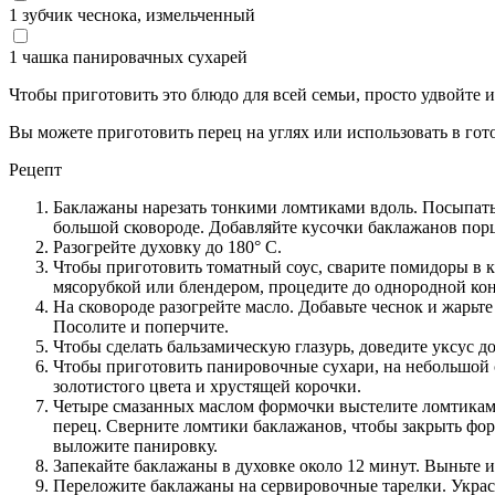
1 зубчик чеснока, измельченный
1 чашка панировачных сухарей
Чтобы приготовить это блюдо для всей семьи, просто удвойте 
Вы можете приготовить перец на углях или использовать в гото
Рецепт
Баклажаны нарезать тонкими ломтиками вдоль. Посыпать
большой сковороде. Добавляйте кусочки баклажанов порци
Разогрейте духовку до 180° C.
Чтобы приготовить томатный соус, cварите помидоры в ка
мясорубкой или блендером, процедите до однородной ко
На сковороде разогрейте масло. Добавьте чеснок и жарьт
Посолите и поперчите.
Чтобы сделать бальзамическую глазурь, доведите уксус д
Чтобы приготовить панировочные сухари, на небольшой ск
золотистого цвета и хрустящей корочки.
Четыре смазанных маслом формочки выстелите ломтиками
перец. Сверните ломтики баклажанов, чтобы закрыть фо
выложите панировку.
Запекайте баклажаны в духовке около 12 минут. Выньте и
Переложите баклажаны на сервировочные тарелки. Украс