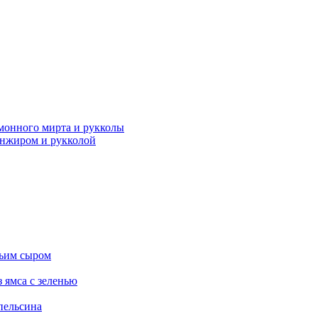
имонного мирта и рукколы
инжиром и рукколой
зьим сыром
з ямса с зеленью
апельсина