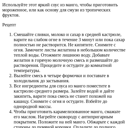
Используйте этот яркий соус из манго, чтобы приготовить
мороженное, или как основу для смузи из тропических
фруктов.
Рецепт
Смешайте сливки, молоко и сахар в средней кастрюле,
варите на слабом огне в течение 3 минут или пока сахар
полностью не растворится. Не кипятите. Снимите с
огня. Замочите листы желатина в небольшом количестве
теплой воды. Отожмите лишнюю воду. Добавьте
желатин в горячую молочную смесь и размешайте до
растворения. Процедите и остудите до комнатной
температуры.
Вылейте смесь в четыре формочки и поставьте в
холодильник до застывания.
Все ингредиенты для соуса из манго поместите в
кастрюлю среднего размера. Залейте водой и дайте
закипеть, варите пока смесь не станет похожей на
кашицу. Снимите с огня и остудите. Взбейте до
однородной массы.
Чтобы приготовить карамелизованное манго, смажьте
его маслом. Нагрейте сковороду с антипригарным
покрытием. Положите на ней манго. Обжарьте с каждой
стороны до румяной корочки. Охладите до полного