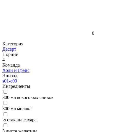
0
Категория
Десерт
Порции
4
Команда
Холи и Грэйс
Эпизод
s01-e09
Ингредиенты
300 мл кокосовых сливок
300 мл молока
⅓ стакана сахара
3 листа желатина