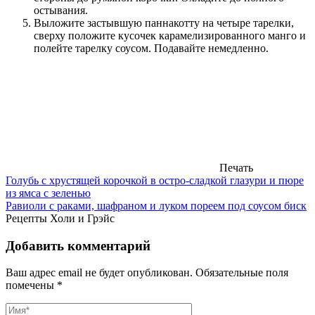
остывания.
Выложите застывшую паннакотту на четыре тарелки,
сверху положите кусочек карамелизированного манго и
полейте тарелку соусом. Подавайте немедленно.
Печать
Голубь с хрустящей корочкой в остро-сладкой глазури и пюре
из ямса с зеленью
Равиоли с раками, шафраном и луком пореем под соусом биск
Рецепты Холи и Грэйс
Добавить комментарий
Ваш адрес email не будет опубликован.
Обязательные поля
помечены
*